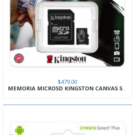
$
479.00
MEMORIA MICROSD KINGSTON CANVAS SELCT PLUS 256GB R.100MB/S W.85MB/S CL10 UHS-I U3 V30 A1