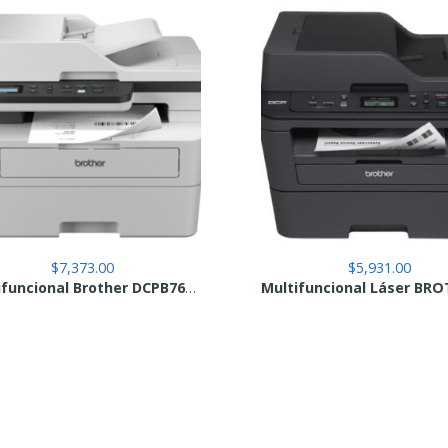
$
7,373.00
$
5,931.00
Multifuncional Brother DCPB7640DW