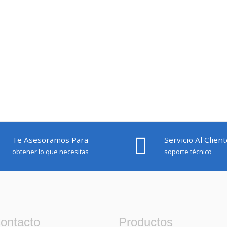
Te Asesoramos Para
Servicio Al Client
obtener lo que necesitas
soporte técnico
ontacto
Productos