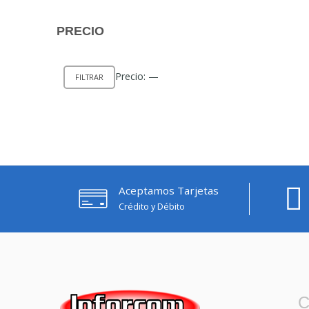
PRECIO
Precio
Precio
Precio:
—
FILTRAR
mínimo
máximo
Aceptamos Tarjetas
Crédito y Débito
C