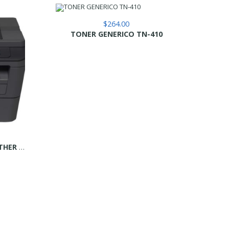
$
264.00
TONER GENERICO TN-410
Multifuncional Láser BROTHER DCPL2540DW