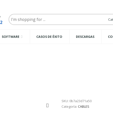
Search
e
here
62
SOFTWARE
CASOS DE ÉXITO
DESCARGAS
CO
TOS NACEB
SKU:
0b7a23d71a50
Categoría:
CABLES