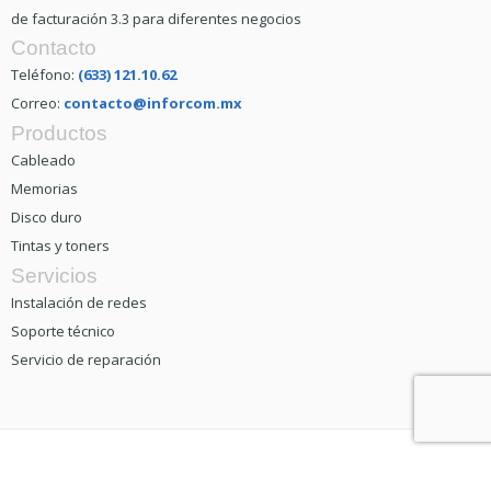
de facturación 3.3 para diferentes negocios
Contacto
Teléfono:
(633) 121.10.62
Correo:
contacto@inforcom.mx
Productos
Cableado
Memorias
Disco duro
Tintas y toners
Servicios
Instalación de redes
Soporte técnico
Servicio de reparación
Inforcom Informática y Computadoras.
Agua Prieta, Son.