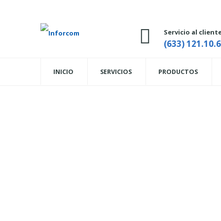
Servicio al client
(633) 121.10.
INICIO
SERVICIOS
PRODUCTOS
Cajón de dinero FRONT,
Home
CAJON DE DINERO