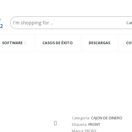
Search
e
here
62
SOFTWARE
CASOS DE ÉXITO
DESCARGAS
CO
 Negro, 8, 5
Categoría:
CAJON DE DINERO
Etiqueta:
FRONT
Marca: FRONT